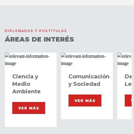
DIPLOMADOS Y POSTÍTULOS
ÁREAS DE INTERÉS
Ciencia y
Comunicación
De
Medio
y Sociedad
Leg
Ambiente
VER MÁS
V
VER MÁS