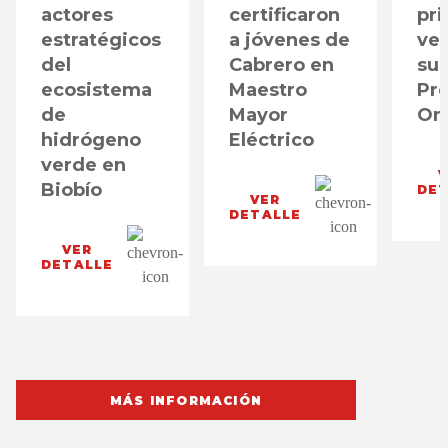
actores
certificaron
pr
estratégicos
a jóvenes de
ver
del
Cabrero en
su
ecosistema
Maestro
Pre
de
Mayor
On
hidrógeno
Eléctrico
verde en
Biobío
DE
VER
DETALLE
VER
DETALLE
MÁS INFORMACIÓN